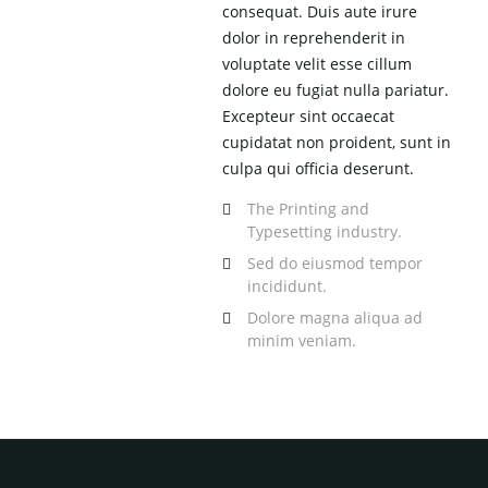
consequat. Duis aute irure
dolor in reprehenderit in
voluptate velit esse cillum
dolore eu fugiat nulla pariatur.
Excepteur sint occaecat
cupidatat non proident, sunt in
culpa qui officia deserunt.
The Printing and
Typesetting industry.
Sed do eiusmod tempor
incididunt.
Dolore magna aliqua ad
minim veniam.